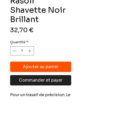
Rasoir
Shavette Noir
Brillant
Prix
32,70 €
Quantité
*
Ajouter au panier
Commander et payer
Pour un travail de précision. Le
Rasoir Shavette est l'outil
parfait pour dessiner votre
barbe.