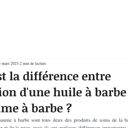
OUTIQUE
BARBE
CHEVEUX
3 mars 2023
2 min de lecture
st la différence entre
tion d'une huile à barbe
ume à barbe ?
baume à barbe sont tous deux des produits de soins de la bar
e et de la peau, mais ils ont quelques différences importantes 