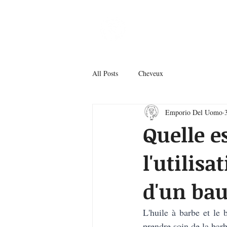
B
All Posts
Cheveux
Emporio Del Uomo
Quelle e
l'utilisa
d'un ba
L'huile à barbe et le 
prendre soin de la barb