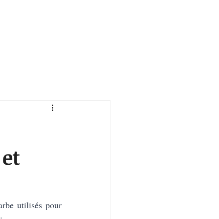
 et
be utilisés pour 
: